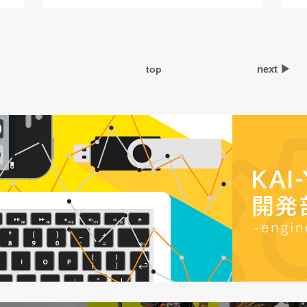
next ▶︎
top