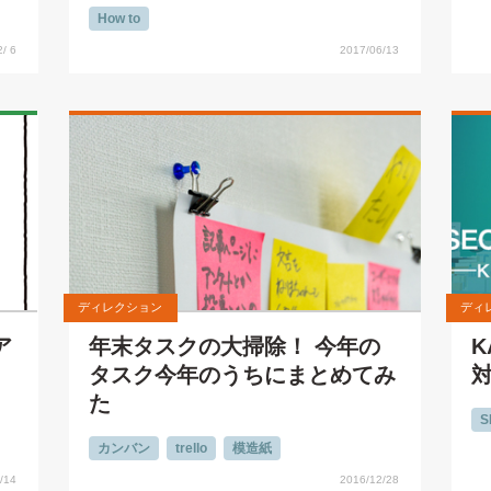
How to
/ 6
2017/06/13
ディレクション
ディ
ア
年末タスクの大掃除！ 今年の
K
タスク今年のうちにまとめてみ
た
S
カンバン
trello
模造紙
/14
2016/12/28