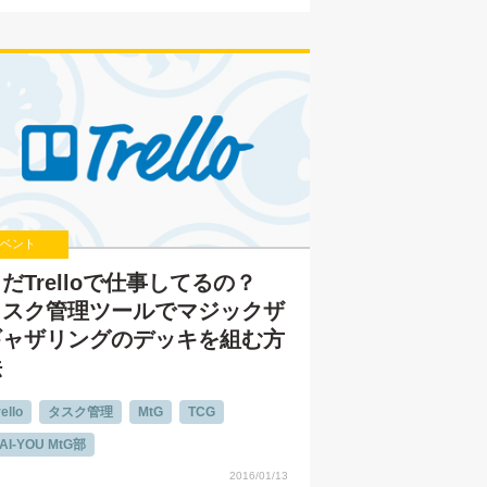
ベント
だTrelloで仕事してるの？
タスク管理ツールでマジックザ
ギャザリングのデッキを組む方
法
ello
タスク管理
MtG
TCG
AI-YOU MtG部
2016/01/13