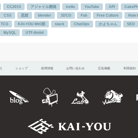
CC2015
アジャイル開発
trello
YouTube
API
CakeP
CSS
思想
blender
3DCG
Fab
Free Culture
How 
TCG
KAI-YOU MtG部
slack
ChatOps
かよちゃん
SEO
MySQL
UTF-8mb4
社
ショップ
採用情報
お問い合わせ
広告掲載
利用規約
KAI-YOU.Ch
KAI-YOU.V
KAI-YOU BLOG
KAI-YOU.Lab
I-YOU.net
KAI-YOU.co.jp