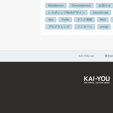
Middleman
Development
お知らせ
レスポンシブWebデザイン
JavaScript
tips
Trello
タスク管理
MtG
プログラミング
インターン
emoji
KAI-YOU.net
運営会
KA