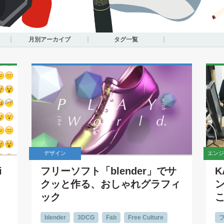
月別アーカイブ
タグ一覧
デザイン
エンジ
i
フリーソフト「blender」でサ
K
クッと作る、おしゃれグラフィ
ック
blender
3DCG
Fab
Free Culture