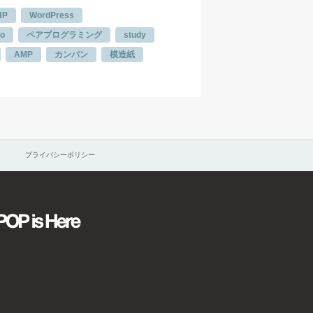
HP
WordPress
to
ペアプログラミング
study
AMP
カンバン
模造紙
プライバシーポリシー
ideos
POPisHere